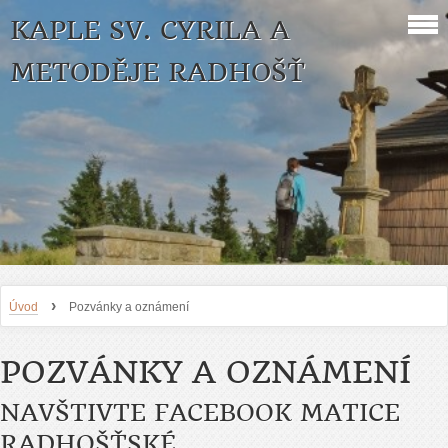
KAPLE SV. CYRILA A
METODĚJE RADHOŠŤ
›
Úvod
Pozvánky a oznámení
POZVÁNKY A OZNÁMENÍ
NAVŠTIVTE FACEBOOK MATICE
RADHOŠŤSKÉ