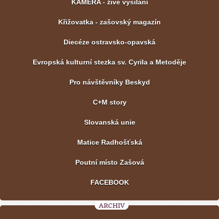
KAMERA - živé vysílání
Křižovatka - zašovský magazín
Diecéze ostravsko-opavská
Evropská kulturní stezka sv. Cyrila a Metoděje
Pro návštěvníky Beskyd
C+M story
Slovanská unie
Matice Radhošťská
Poutní místo Zašová
FACEBOOK
ARCHIV