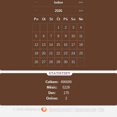
<<
leden
>>
<<
2026
>>
Po
Út
St
Čt
Pá
So
Ne
1
2
3
4
5
6
7
8
9
10
11
12
13
14
15
16
17
18
19
20
21
22
23
24
25
26
27
28
29
30
31
STATISTIKY
Celkem:
496689
Měsíc:
5228
Den:
175
Online:
2
© 2026 eStránky.cz
|
Závadný obsah?
|
Zpracování dat
|
Tisk