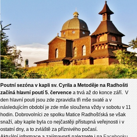
Poutní sezóna v kapli sv. Cyrila a Metoděje na Radhošti
začíná hlavní poutí 5. července
a trvá až do konce září. V
den hlavní pouti jsou zde zpravidla tři mše svaté a v
následujícím období je zde mše sloužena vždy v sobotu v 11
hodin. Dobrovolníci ze spolku Matice Radhošťská se však
snaží, aby kaple byla co nejčastěji přístupná veřejnosti i v
ostatní dny, a to zvláště za příznivého počasí.
Aktuální informace a zajímavosti naleznete i na
Facebooku