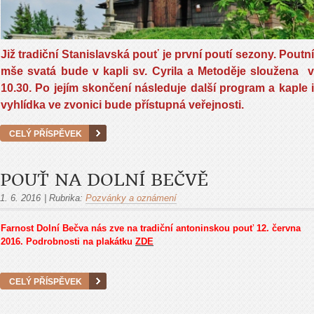
Již tradiční Stanislavská pouť je první poutí sezony. Poutní
mše svatá bude v kapli sv. Cyrila a Metoděje sloužena v
10.30. Po jejím skončení následuje další program a kaple i
vyhlídka ve zvonici bude přístupná veřejnosti.
CELÝ PŘÍSPĚVEK
POUŤ NA DOLNÍ BEČVĚ
1. 6. 2016
|
Rubrika:
Pozvánky a oznámení
Farnost Dolní Bečva nás zve na tradiční antoninskou pouť 12. června
2016. Podrobnosti na plakátku
ZDE
CELÝ PŘÍSPĚVEK