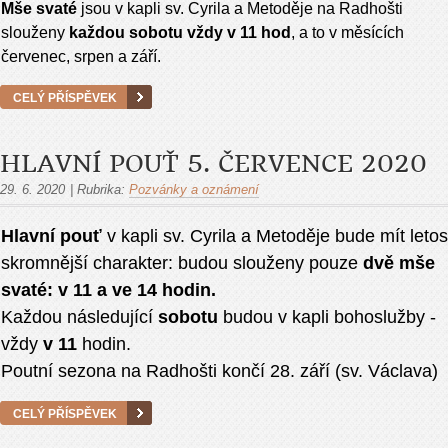
Mše svaté
jsou v kapli sv. Cyrila a Metoděje na Radhošti
slouženy
každou sobotu vždy v 11 hod
, a to v měsících
červenec, srpen a září.
CELÝ PŘÍSPĚVEK
HLAVNÍ POUŤ 5. ČERVENCE 2020
29. 6. 2020
|
Rubrika:
Pozvánky a oznámení
Hlavní pouť
v kapli sv. Cyrila a Metoděje bude mít letos
skromnější charakter: budou slouženy pouze
dvě mše
svaté: v 11 a ve 14 hodin.
Každou následující
sobotu
budou v kapli bohoslužby -
vždy
v 11
hodin.
Poutní sezona na Radhošti končí 28. září (sv. Václava)
CELÝ PŘÍSPĚVEK