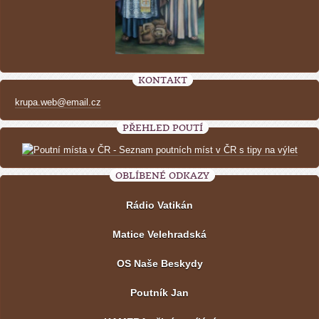
KONTAKT
krupa.web@email.cz
PŘEHLED POUTÍ
OBLÍBENÉ ODKAZY
Rádio Vatikán
Matice Velehradská
OS Naše Beskydy
Poutník Jan