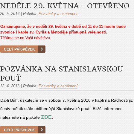
NEDĚLE 29. KVĚTNA - OTEVŘENO
20. 5. 2016
|
Rubrika:
Pozvánky a oznámení
Oznamujeme, že v neděli 29. května v době od 11 do 15 hodin bude
zvonice i kaple sv. Cyrila a Metoděje přístupná veřejnosti.
Těšíme se na Vaši návštěvu.
CELÝ PŘÍSPĚVEK
POZVÁNKA NA STANISLAVSKOU
POUŤ
12. 4. 2016
|
Rubrika:
Pozvánky a oznámení
Dá-li Bůh, uskuteční se v sobotu 7. května 2016 v kapli na Radhošti již
šestý ročník stále oblíbenější Stanislavské pouti. Bližší informace
ZDE
.
naleznete na plakátě
CELÝ PŘÍSPĚVEK