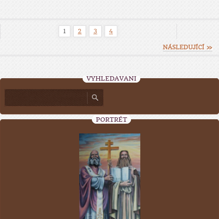
1
2
3
4
NÁSLEDUJÍCÍ »
VYHLEDÁVÁNÍ
PORTRÉT