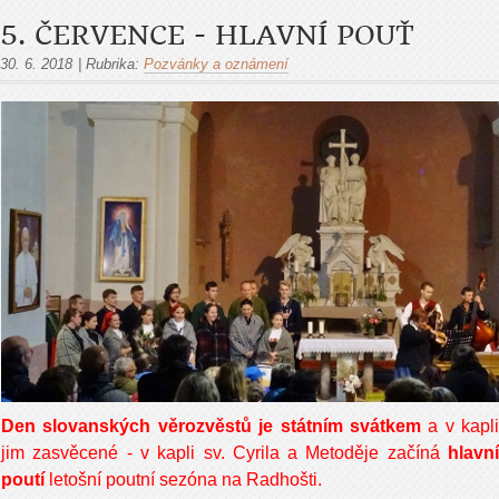
5. ČERVENCE - HLAVNÍ POUŤ
30. 6. 2018
|
Rubrika:
Pozvánky a oznámení
Den slovanských věrozvěstů je státním svátkem
a v kapli
jim zasvěcené - v kapli sv. Cyrila a Metoděje začíná
hlavní
poutí
letošní poutní sezóna na Radhošti.