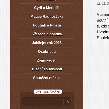
22. 11. 
Cyril a Metoděj
Vážení 
Matice Radhošťská
poutní
Poutník a turista
ti, kdo
Úvodní
Křesťan a politika
Spolek
Jubilejní rok 2013
Osobnosti
Zajímavosti
Tušení souvislostí
Soutěžní otázka
VYHLEDÁVÁNÍ