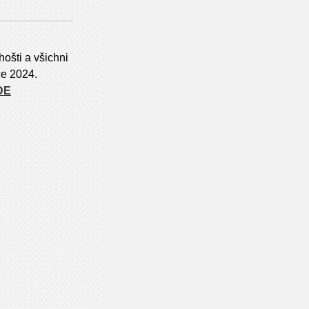
ošti a všichni
oce 2024.
DE