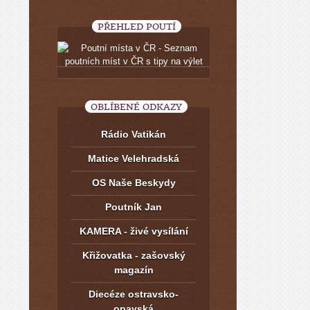
PŘEHLED POUTÍ
OBLÍBENÉ ODKAZY
Rádio Vatikán
Matice Velehradská
OS Naše Beskydy
Poutník Jan
KAMERA - živé vysílání
Křižovatka - zašovský
magazín
Diecéze ostravsko-
opavská