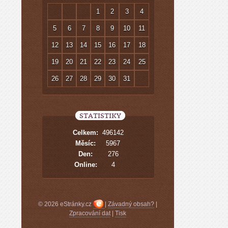
1
2
3
4
5
6
7
8
9
10
11
12
13
14
15
16
17
18
19
20
21
22
23
24
25
26
27
28
29
30
31
STATISTIKY
Celkem:
496142
Měsíc:
5967
Den:
276
Online:
4
© 2026 eStránky.cz
|
Závadný obsah?
|
Zpracování dat
|
Tisk