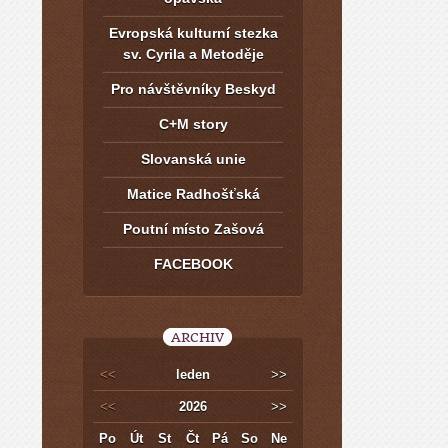
Evropská kulturní stezka
sv. Cyrila a Metoděje
Pro návštěvníky Beskyd
C+M story
Slovanská unie
Matice Radhošťská
Poutní místo Zašová
FACEBOOK
ARCHIV
<<
leden
>>
<<
2026
>>
Po
Út
St
Čt
Pá
So
Ne