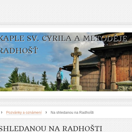
KAPLE SV. CYRILA A METODĚJE
RADHOŠŤ
›
›
Pozvánky a oznámení
Na shledanou na Radhošti
SHLEDANOU NA RADHOŠTI