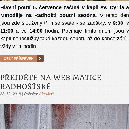
Hlavní poutí 5. července začíná v kapli sv. Cyrila a
Metoděje na Radhošti poutní sezóna
. V tento de
jsou zde slouženy tři mše svaté - se začátky:
v 9:30
, 
11:00
a ve
14:00
hodin. Počínaje tímto dnem jsou v
kapli bohoslužby také každou sobotu až do konce září -
vždy v 11 hodin.
CELÝ PŘÍSPĚVEK
PŘEJDĚTE NA WEB MATICE
RADHOŠŤSKÉ
22. 12. 2018
|
Rubrika:
Aktuálně