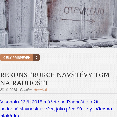
CELÝ PŘÍSPĚVEK
REKONSTRUKCE NÁVŠTĚVY TGM
NA RADHOŠTI
23. 6. 2018
|
Rubrika:
Aktuálně
V sobotu 23.6. 2018 můžete na Radhošti prožít
podobně slavnostní večer, jako před 90. lety.
Více na
plakátku