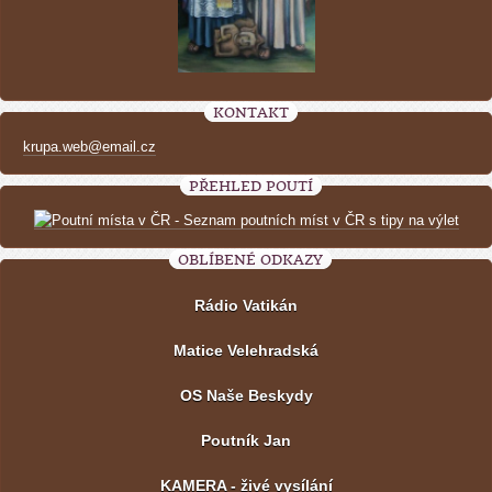
KONTAKT
krupa.web@email.cz
PŘEHLED POUTÍ
OBLÍBENÉ ODKAZY
Rádio Vatikán
Matice Velehradská
OS Naše Beskydy
Poutník Jan
KAMERA - živé vysílání