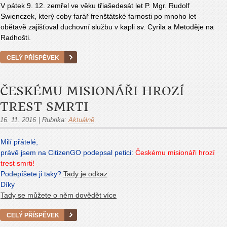
V pátek 9. 12. zemřel ve věku třiašedesát let P. Mgr. Rudolf
Swienczek, který coby farář frenštátské farnosti po mnoho let
obětavě
zajišťoval duchovní službu v kapli sv. Cyrila a Metoděje na
Radhošti.
CELÝ PŘÍSPĚVEK
ČESKÉMU MISIONÁŘI HROZÍ
TREST SMRTI
16. 11. 2016
|
Rubrika:
Aktuálně
Milí přátelé,
právě jsem na CitizenGO podepsal petici:
Českému misionáři hrozí
trest smrti!
Pod
e
píšete ji taky?
Tady je odkaz
Díky
Tady se můžete o něm dovědět více
CELÝ PŘÍSPĚVEK