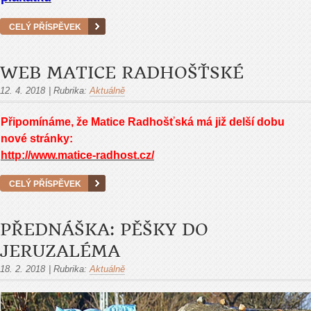
CELÝ PŘÍSPĚVEK
WEB MATICE RADHOŠŤSKÉ
12. 4. 2018
|
Rubrika:
Aktuálně
Připomínáme, že Matice Radhošťská má již delší dobu
nové stránky:
http://www.matice-radhost.cz/
CELÝ PŘÍSPĚVEK
PŘEDNÁŠKA: PĚŠKY DO
JERUZALÉMA
18. 2. 2018
|
Rubrika:
Aktuálně