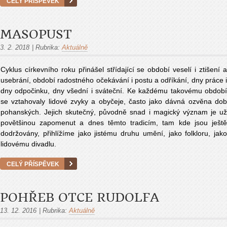
CELÝ PŘÍSPĚVEK
MASOPUST
3. 2. 2018
|
Rubrika:
Aktuálně
Cyklus církevního roku přinášel střídající se období veselí i ztišení a
usebrání, období radostného očekávání i postu a odříkání, dny práce i
dny odpočinku, dny všední i sváteční. Ke každému takovému období
se vztahovaly lidové zvyky a obyčeje, často jako dávná ozvěna dob
pohanských. Jejich skutečný, původně snad i magický význam je už
povětšinou zapomenut a dnes těmto tradicím, tam kde jsou ještě
dodržovány, přihlížíme jako jistému druhu umění, jako folkloru, jako
lidovému divadlu.
CELÝ PŘÍSPĚVEK
POHŘEB OTCE RUDOLFA
13. 12. 2016
|
Rubrika:
Aktuálně