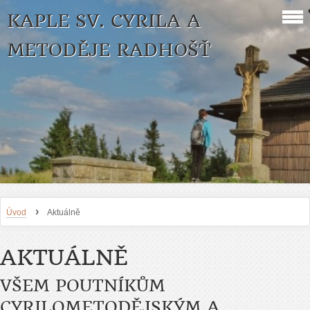
KAPLE SV. CYRILA A
METODĚJE RADHOŠŤ
›
Úvod
Aktuálně
AKTUÁLNĚ
VŠEM POUTNÍKŮM
CYRILOMETODĚJSKÝM A