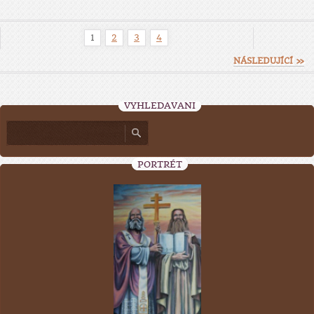
1
2
3
4
NÁSLEDUJÍCÍ »
VYHLEDÁVÁNÍ
PORTRÉT