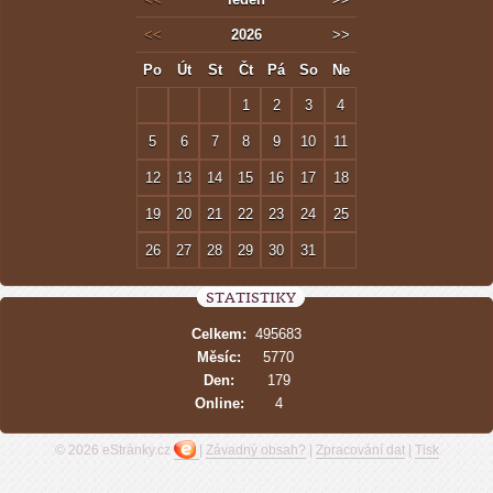
<<
2026
>>
Po
Út
St
Čt
Pá
So
Ne
1
2
3
4
5
6
7
8
9
10
11
12
13
14
15
16
17
18
19
20
21
22
23
24
25
26
27
28
29
30
31
STATISTIKY
Celkem:
495683
Měsíc:
5770
Den:
179
Online:
4
© 2026 eStránky.cz
|
Závadný obsah?
|
Zpracování dat
|
Tisk