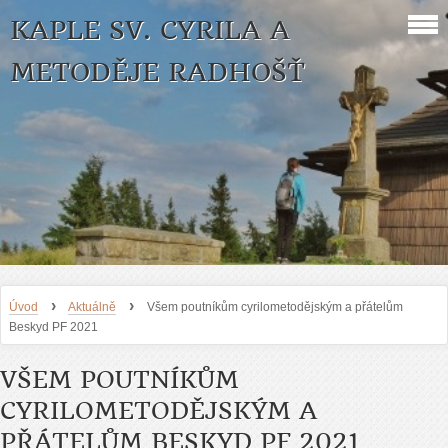
KAPLE SV. CYRILA A
METODĚJE RADHOŠŤ
›
›
Úvod
Aktuálně
Všem poutníkům cyrilometodějským a přátelům
Beskyd PF 2021
VŠEM POUTNÍKŮM
CYRILOMETODĚJSKÝM A
PŘÁTELŮM BESKYD PF 2021