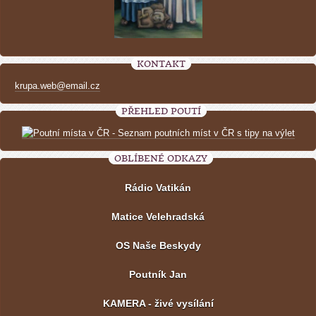
KONTAKT
krupa.web@email.cz
PŘEHLED POUTÍ
OBLÍBENÉ ODKAZY
Rádio Vatikán
Matice Velehradská
OS Naše Beskydy
Poutník Jan
KAMERA - živé vysílání