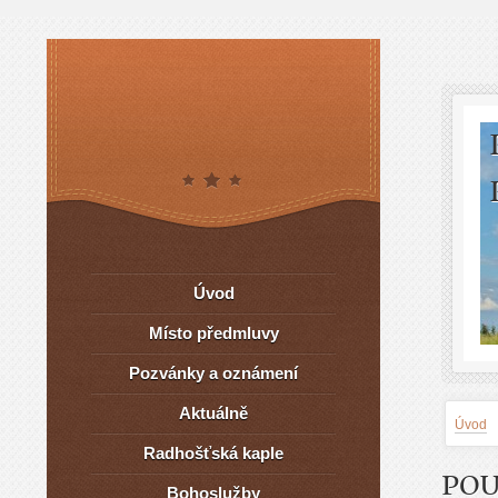
Úvod
Místo předmluvy
Pozvánky a oznámení
Aktuálně
Úvod
Radhošťská kaple
POU
Bohoslužby