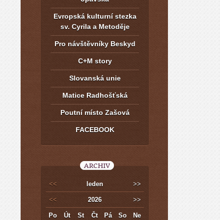
Evropská kulturní stezka
sv. Cyrila a Metoděje
Pro návštěvníky Beskyd
C+M story
Slovanská unie
Matice Radhošťská
Poutní místo Zašová
FACEBOOK
ARCHIV
<<
leden
>>
<<
2026
>>
Po
Út
St
Čt
Pá
So
Ne