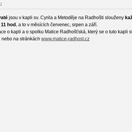
21
vaté
jsou v kapli sv. Cyrila a Metoděje na Radhošti slouženy
kaž
 11 hod
, a to v měsících červenec, srpen a září.
ce o kapli a o spolku Matice Radhošťská, který se o tuto kapli s
B nebo na stránkách
www.matice-radhost.cz