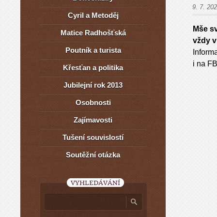
9. 7. 20
Cyril a Metoděj
Mše s
Matice Radhošťská
vždy v
Poutník a turista
Informa
i na F
Křesťan a politika
Jubilejní rok 2013
Osobnosti
Zajímavosti
Tušení souvislostí
Soutěžní otázka
VYHLEDÁVÁNÍ