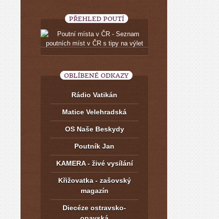
PŘEHLED POUTÍ
OBLÍBENÉ ODKAZY
Rádio Vatikán
Matice Velehradská
OS Naše Beskydy
Poutník Jan
KAMERA - živé vysílání
Křižovatka - zašovský
magazín
Diecéze ostravsko-
opavská