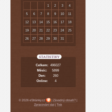
1
2
3
4
5
6
7
8
9
10
11
12
13
14
15
16
17
18
19
20
21
22
23
24
25
26
27
28
29
30
31
STATISTIKY
Celkem:
496027
Měsíc:
5899
Den:
260
Online:
4
© 2026 eStránky.cz
|
Závadný obsah?
|
Zpracování dat
|
Tisk