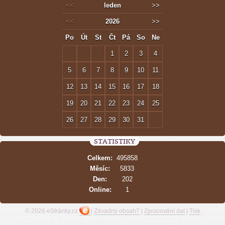
<<
leden
>>
<<
2026
>>
Po
Út
St
Čt
Pá
So
Ne
1
2
3
4
5
6
7
8
9
10
11
12
13
14
15
16
17
18
19
20
21
22
23
24
25
26
27
28
29
30
31
STATISTIKY
Celkem:
495858
Měsíc:
5833
Den:
202
Online:
1
© 2026 eStránky.cz
|
Závadný obsah?
|
Zpracování dat
|
Tisk