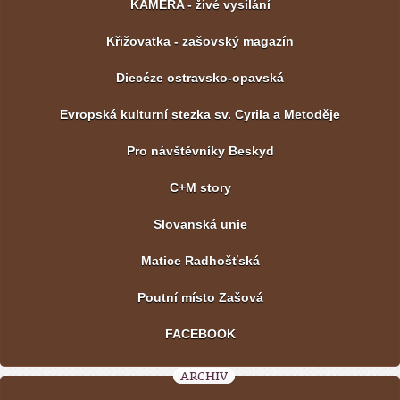
KAMERA - živé vysílání
Křižovatka - zašovský magazín
Diecéze ostravsko-opavská
Evropská kulturní stezka sv. Cyrila a Metoděje
Pro návštěvníky Beskyd
C+M story
Slovanská unie
Matice Radhošťská
Poutní místo Zašová
FACEBOOK
ARCHIV