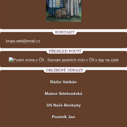
KONTAKT
krupa.web@email.cz
PŘEHLED POUTÍ
OBLÍBENÉ ODKAZY
Rádio Vatikán
Matice Velehradská
OS Naše Beskydy
Poutník Jan