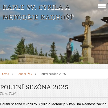
KAPLE SV. CYRILA A
METODĚJE RADHOŠŤ
›
›
Úvod
Bohoslužby
Poutní sezóna 2025
POUTNÍ SEZÓNA 2025
29. 6. 2024
Poutní sezóna v kapli sv. Cyrila a Metoděje v kapli na Radhošti začíná