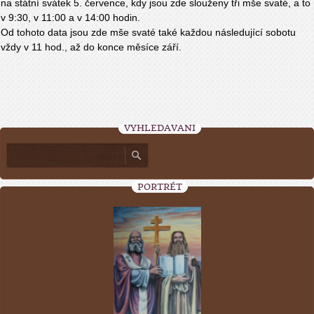
na státní svátek 5. července, kdy jsou zde slouženy tři mše svaté, a to
v 9:30, v 11:00 a v 14:00 hodin.
Od tohoto data jsou zde mše svaté také každou následující sobotu
vždy v 11 hod., až do konce měsíce září.
VYHLEDÁVÁNÍ
PORTRÉT