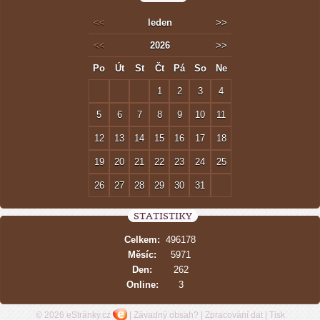
<<
leden
>>
<<
2026
>>
Po
Út
St
Čt
Pá
So
Ne
1
2
3
4
5
6
7
8
9
10
11
12
13
14
15
16
17
18
19
20
21
22
23
24
25
26
27
28
29
30
31
STATISTIKY
Celkem:
496178
Měsíc:
5971
Den:
262
Online:
3
© 2026 eStránky.cz
|
Závadný obsah?
|
Zpracování dat
|
Tisk